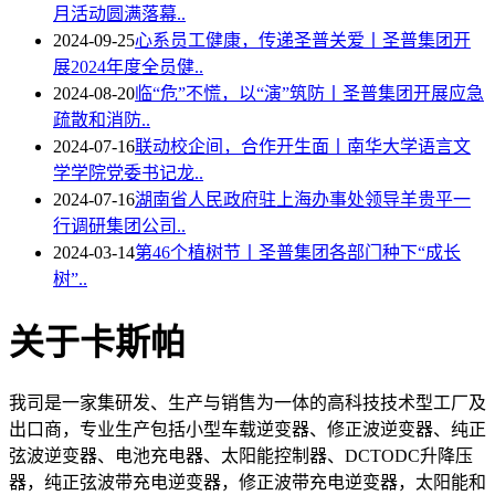
月活动圆满落幕..
2024-09-25
心系员工健康，传递圣普关爱丨圣普集团开
展2024年度全员健..
2024-08-20
临“危”不慌，以“演”筑防丨圣普集团开展应急
疏散和消防..
2024-07-16
联动校企间，合作开生面丨南华大学语言文
学学院党委书记龙..
2024-07-16
湖南省人民政府驻上海办事处领导羊贵平一
行调研集团公司..
2024-03-14
第46个植树节丨圣普集团各部门种下“成长
树”..
关于卡斯帕
我司是一家集研发、生产与销售为一体的高科技技术型工厂及
出口商，专业生产包括小型车载逆变器、修正波逆变器、纯正
弦波逆变器、电池充电器、太阳能控制器、DCTODC升降压
器，纯正弦波带充电逆变器，修正波带充电逆变器，太阳能和