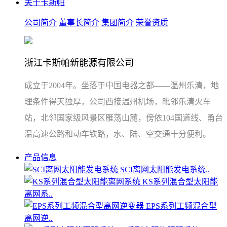
关于卡斯帕
公司简介
董事长简介
集团简介
荣誉资质
浙江卡斯帕新能源有限公司
成立于2004年。坐落于中国电器之都——温州乐清，地
理条件得天独厚，公司西接温州机场，毗邻乐清火车
站，北邻国家级风景区雁荡山麓，傍依104国道线、甬台
温高速公路和动车铁路，水、陆、空交通十分便利。
产品信息
SCI离网太阳能发电系统..
KS系列混合型太阳能
离网系..
EPS系列工频混合型
离网逆..