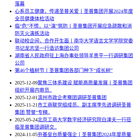
落幕
心系员工健康，传递圣普关爱丨圣普集团开展2024年度
全员健康体检活动
临“危”不慌，以“演”筑防丨圣普集团开展应急疏散和消
防灭火演练活动
联动校企间，合作开生面丨南华大学语言文学学院党委
书记龙志坚一行造访集团公司
湖南省人民政府驻上海办事处领导羊贵平一行调研集团
公司
第46个植树节丨圣普集团各部门种下“成长树”
2025-12-09
聚焦三体系建设 赋能高质量发展丨圣普集团
组织开展内审员..
2025-12-01
滨州市政企考察团调研圣普集团
2025-11-21
市工商联党组成员、副主席李先进调研圣普
集团 赞誉“专精..
2025-05-24
北京工商大学数字经济研究院白津夫一行莅
临圣普集团调研交..
2024-11-05
夯基垒台质量强企丨圣普集团2024年度质量