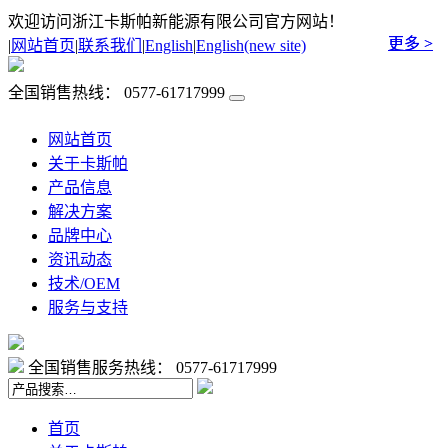
欢迎访问浙江卡斯帕新能源有限公司官方网站！
更多 >
更多 >
|
网站首页
|
联系我们
|
English
|
English(new site)
全国销售热线：
0577-61717999
网站首页
关于卡斯帕
产品信息
解决方案
品牌中心
资讯动态
技术/OEM
服务与支持
全国销售服务热线：
0577-61717999
首页